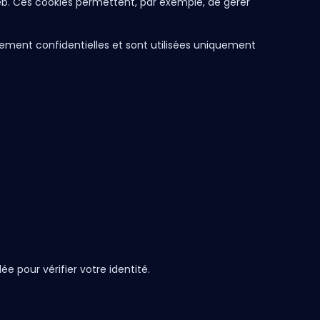
eb. Ces cookies permettent, par exemple, de gérer
ictement confidentielles et sont utilisées uniquement
e pour vérifier votre identité.