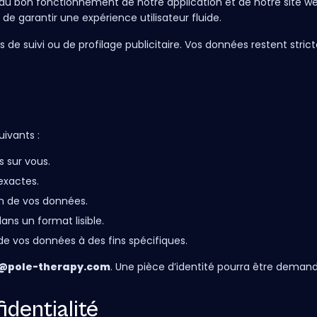
au bon fonctionnement de notre application et de notre site w
 de garantir une expérience utilisateur fluide.
ns de suivi ou de profilage publicitaire. Vos données restent str
.
ivants :
 sur vous.
exactes.
n de vos données.
ns un format lisible.
 de vos données à des fins spécifiques.
@pole-therapy.com
. Une pièce d’identité pourra être demandé
identialité