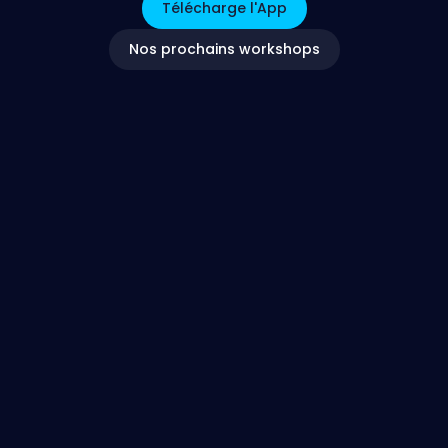
Télécharge l'App
Nos prochains workshops
Figures
La section Figures de Pole est ton guide ultime pour maîtriser pl
Nous proposons des tuto et exercices spécifiques avec des expl